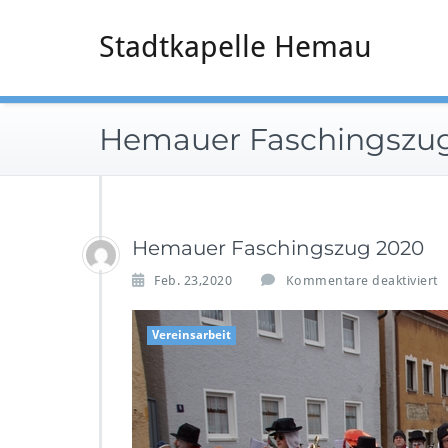
Zum
Inhalt
Stadtkapelle Hemau
springen
Hemauer Faschingszu
Hemauer Faschingszug 2020
f
Feb. 23,2020
Kommentare deaktiviert
r
Vereinsarbeit