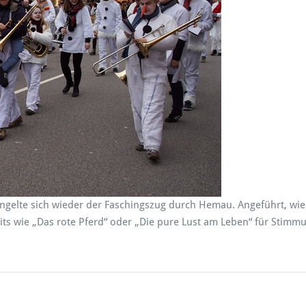
F
a
s
c
h
n
g
s
z
u
g
2
0
ngelte sich wieder der Faschingszug durch Hemau. Angeführt, wi
2
s wie „Das rote Pferd“ oder „Die pure Lust am Leben“ für Stimm
0