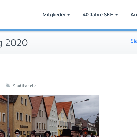
Mitglieder
40 Jahre SKH
Au
g 2020
St
Stadtkapelle
ü
H
e
m
a
u
e