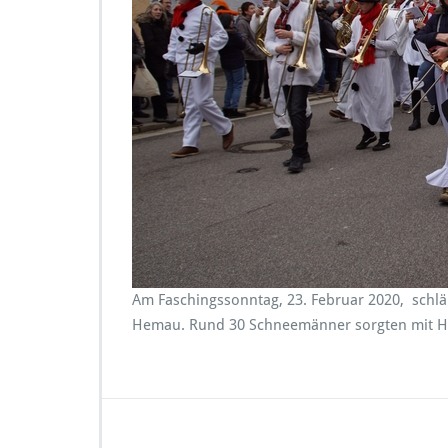
r
i
Am Faschingssonntag, 23. Februar 2020, schlä
Hemau. Rund 30 Schneemänner sorgten mit Hit