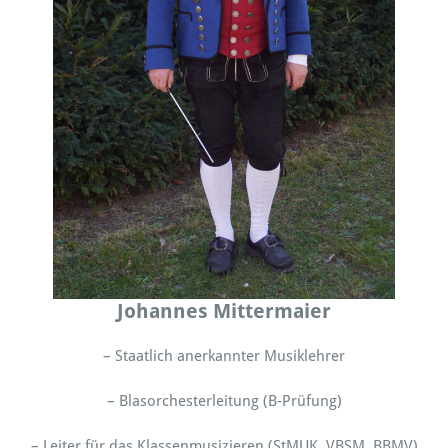
Johannes Mittermaier
– Staatlich anerkannter Musiklehrer
– Blasorchesterleitung (B-Prüfung)
– Leiter für das Klassenmusizieren (StMUK, VBSM, BBMV)