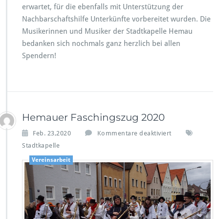
erwartet, für die ebenfalls mit Unterstützung der
Nachbarschaftshilfe Unterkünfte vorbereitet wurden. Die
Musikerinnen und Musiker der Stadtkapelle Hemau
bedanken sich nochmals ganz herzlich bei allen
Spendern!
Hemauer Faschingszug 2020
f
Feb. 23,2020
Kommentare deaktiviert
ü
Stadtkapelle
r
Vereinsarbeit
H
e
m
a
u
e