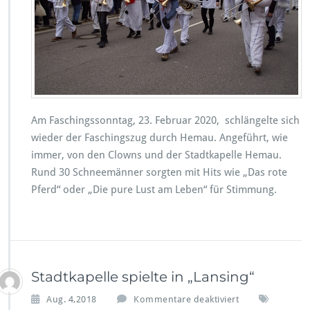
r
F
a
s
c
h
i
n
g
Am Faschingssonntag, 23. Februar 2020, schlängelte sich
s
wieder der Faschingszug durch Hemau. Angeführt, wie
z
u
immer, von den Clowns und der Stadtkapelle Hemau.
g
Rund 30 Schneemänner sorgten mit Hits wie „Das rote
2
Pferd“ oder „Die pure Lust am Leben“ für Stimmung.
0
2
0
Stadtkapelle spielte in „Lansing“
f
Aug. 4,2018
Kommentare deaktiviert