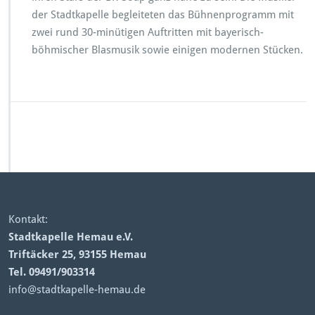
„L
der Stadtkapelle begleiteten das Bühnenprogramm mit
a
zwei rund 30-minütigen Auftritten mit bayerisch-
n
böhmischer Blasmusik sowie einigen modernen Stücken.
s
i
n
g“
Kontakt:
Stadtkapelle Hemau e.V.
Triftäcker 25, 93155 Hemau
Tel. 09491/903314
info@stadtkapelle-hemau.de